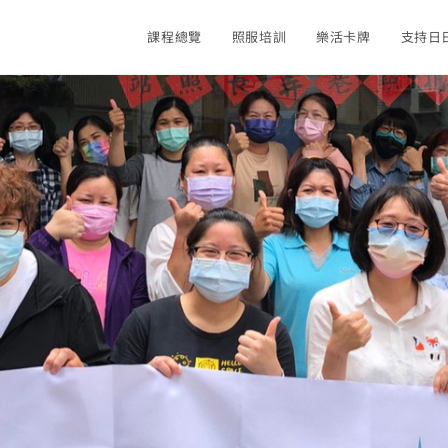
課程總覽
照服培訓
樂活卡牌
支持日