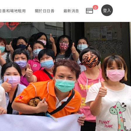
0
0
登入
日善和場地租用
關於日日善
最新消息