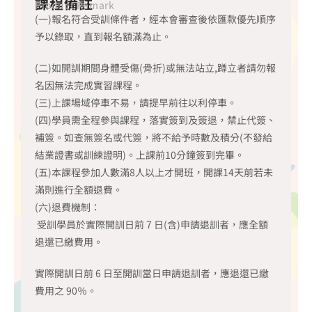
課程備註
Product Remark
(一)報名符合受訓條件者，經本會審查後依匯款優先順序
予以錄取，直到報名額滿為止。
(二)如開訓期間身體受傷(骨折)或無法站立,蹲立者請勿報
名因無法完成實習課程。
(三)上課場域停車不易，請提早前往以利停車。
(四)學員需全程參與課程，落實簽到及簽退，禁止代簽、
補簽。如查無簽名或代簽，將不給予時數及積分(不發給
結業證書或訓練證明)。上課前10分鐘簽到完畢。
(五)本課程參加人數滿8人以上才開班，開課14天前若未
滿則進行全額退費。
(六)退費機制：
受訓學員於實際開訓日前 7 日(含)申請退訓者，應全額
退還已繳費用。
實際開訓日前 6 日至開訓當日申請退訓者，應退還已繳
費用之 90％。