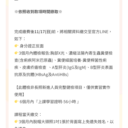
※
依照收到款項時間錄取
※
完成繳費後
11/17(日)
前，將相關資料繳交至官方LINE，
如下：
身分證正反面
3個月內體檢報告:胸部X光、濃縮法腸內寄生蟲糞便檢
查(含痢疾阿米巴原蟲)、糞便細菌培養-糞便桿菌性痢
疾、皮膚疥瘡檢查 、A型肝炎(IgG及IgM)、B型肝炎表面
抗原及抗體(HBsAg及AntiHBs)
【此體檢非長照新進人員完整健檢項目，僅供實習實作
使用】
6個月內『上課學習證明-56小時 』
課程當天繳交：
3個月內脫帽大頭照1吋1張於背面寫上免遺失姓名，以