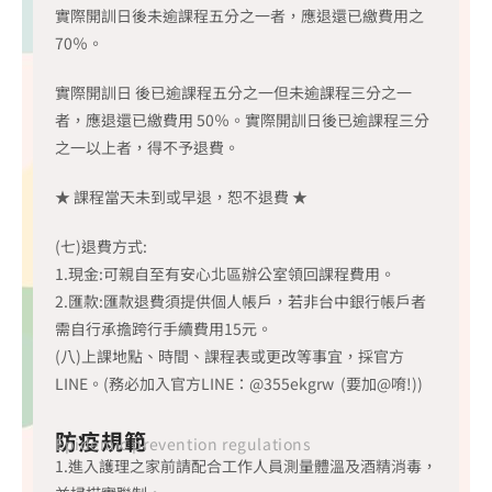
實際開訓日後未逾課程五分之一者，應退還已繳費用之
70％。
實際開訓日 後已逾課程五分之一但未逾課程三分之一
者，應退還已繳費用 50％。實際開訓日後已逾課程三分
之一以上者，得不予退費。
★ 課程當天未到或早退，恕不退費 ★
(七)退費方式:
1.現金:可親自至有安心北區辦公室領回課程費用。
2.匯款:匯款退費須提供個人帳戶，若非台中銀行帳戶者
需自行承擔跨行手續費用15元。
(八)上課地點、時間、課程表或更改等事宜，採官方
LINE。(務必加入官方LINE：@355ekgrw (要加@唷!))
防疫規範
Epidemic prevention regulations
1.進入護理之家前請配合工作人員測量體溫及酒精消毒，